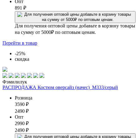
Опт
891
₽
Для получения оптовой цены добавьте в корзину товары
на сумму от 5000₽ по оптовым ценам.
Перейти
в товар
-25%
скидка
Фэмилилук
РАСПРОДАЖА Костюм оверсайз (начес)_М333/серый
Розница
3590
₽
2490
₽
Опт
2990
₽
2490
₽