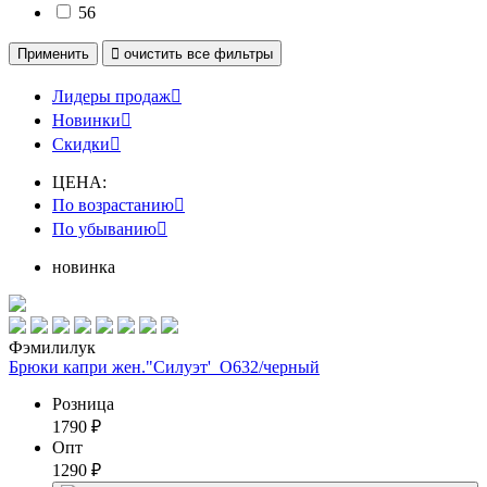
56
Применить

очистить
все фильтры
Лидеры продаж

Новинки

Скидки

ЦЕНА:
По возрастанию

По убыванию

новинка
Фэмилилук
Брюки капри жен."Силуэт'_О632/черный
Розница
1790
₽
Опт
1290
₽