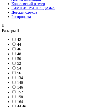
Королевский размер
ЗИМНЯЯ РАСПРОДАЖА
Детская одежда
Распродажа

Размеры

42
44
46
48
50
52
54
56
134
140
146
152
158
164
44-46