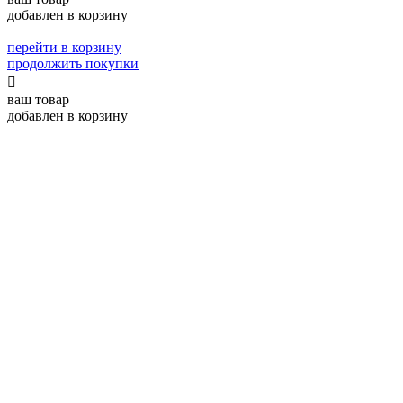
добавлен в корзину
перейти в корзину
продолжить покупки

ваш товар
добавлен в корзину
перейти в корзину
продолжить покупки

спасибо,
ваш заказ принят!
Наш менеджер свяжется с вами в ближайшее время
для уточнения условий доставки

спасибо,
ваш заказ принят!
Сейчас вы будете направлены для онлайн оплаты.
После оплаты заказ будет передан на сборку и
отправлен вам в течение 48 часов