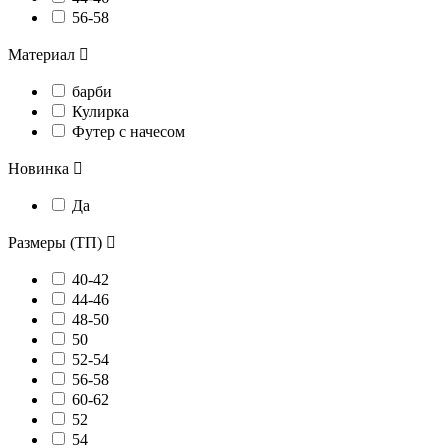
56-58
Материал

барби
Кулирка
Футер с начесом
Новинка

Да
Размеры (ТП)

40-42
44-46
48-50
50
52-54
56-58
60-62
52
54