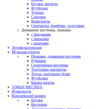
Блузки, жилеты
Футболки
Туники
Сорочки
Комплекты
Свитшоты, бомберы, толстовки
Домашние костюмы, пижамы
с бриджами
с брюками
с шортами
Летняя коллекция
Мужская одежда
Пижамы, домашние костюмы
Рубашки
Спортивные костюмы
Толстовки,свитшоты
Трусы, нательное белье
Футболки
Брюки,шорты
ТОВАР МЕСЯЦА
Фэмилилук
Королевский размер
Блузки
Костюмы
Домашние костюмы, пижамы