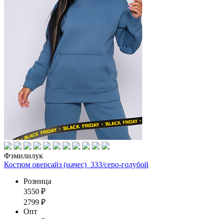
Фэмилилук
Костюм оверсайз (начес)_333/серо-голубой
Розница
3550
₽
2799
₽
Опт