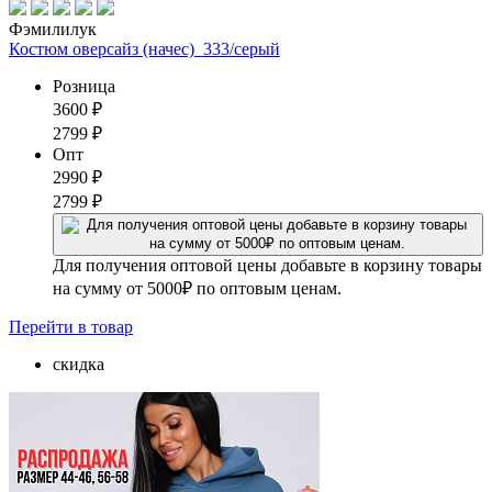
Фэмилилук
Костюм оверсайз (начес)_333/серый
Розница
3600
₽
2799
₽
Опт
2990
₽
2799
₽
Для получения оптовой цены добавьте в корзину товары
на сумму от 5000₽ по оптовым ценам.
Перейти
в товар
скидка