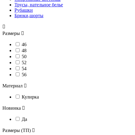
Трусы, нательное белье
Рубашки
Брюки,шорты

Размеры

46
48
50
52
54
56
Материал

Кулирка
Новинка

Да
Размеры (ТП)
