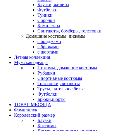
Блузки, жилеты
Футболки
Туники
Сорочки
Комплекты
Свитшоты, бомберы, толстовки
Домашние костюмы, пижамы
с бриджами
с брюками
с шортами
Летняя коллекция
Мужская одежда
Пижамы, домашние костюмы
Рубашки
Спортивные костюмы
Толстовки,свитшоты
Трусы, нательное белье
Футболки
Брюки,шорты
ТОВАР МЕСЯЦА
Фэмилилук
Королевский размер
Блузки
Костюмы
Домашние костюмы, пижамы