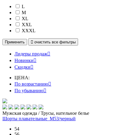
L
M
XL
XXL
XXXL
Применить

очистить
все фильтры
Лидеры продаж

Новинки

Скидки

ЦЕНА:
По возрастанию

По убыванию

Мужская одежда / Трусы, нательное белье
Шорты плавательные_М53/черный
54
56