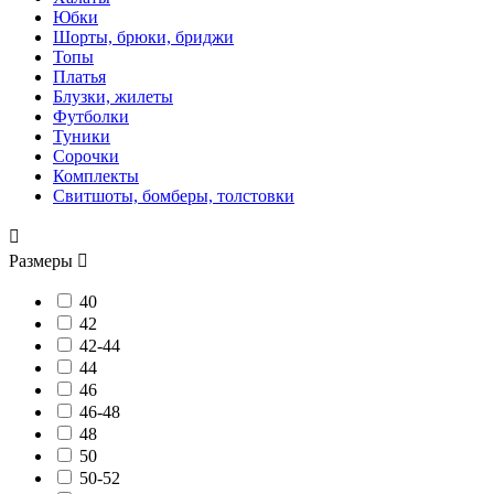
Юбки
Шорты, брюки, бриджи
Топы
Платья
Блузки, жилеты
Футболки
Туники
Сорочки
Комплекты
Свитшоты, бомберы, толстовки

Размеры

40
42
42-44
44
46
46-48
48
50
50-52