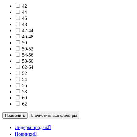
42
44
46
48
42-44
46-48
50
50-52
54-56
58-60
62-64
52
54
56
58
60
62
Применить

очистить
все фильтры
Лидеры продаж

Новинки
