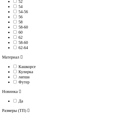
52
54
54-56
56
58
58-60
60
62
58-60
62-64
Материал

Кашкорсе
Кулирка
лапша
Футер
Новинка

Да
Размеры (ТП)
