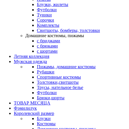
Блузки, жилеты
Футболки
Туники
Сорочки
Комплекты
Свитшоты, бомберы, толстовки
Домашние костюмы, пижамы
с бриджами
с брюками
с шортами
Летняя коллекция
Мужская одежда
Пижамы, домашние костюмы
Рубашки
Спортивные костюмы
Толстовки,свитшоты
Трусы, нательное белье
Футболки
Брюки,шорты
ТОВАР МЕСЯЦА
Фэмилилук
Королевский размер
Блузки
Костюмы
Домашние костюмы, пижамы