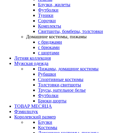
Блузки, жилеты
Футболки
Туники
Сорочки
Комплекты
Свитшоты, бомберы, толстовки
Домашние костюмы, пижамы
с бриджами
с брюками
с шортами
Летняя коллекция
Мужская одежда
Пижамы, домашние костюмы
Рубашки
Спортивные костюмы
Толстовки,свитшоты
Трусы, нательное белье
Футболки
Брюки,шорты
ТОВАР МЕСЯЦА
Фэмилилук
Королевский размер
Блузки
Костюмы
Домашние костюмы, пижамы