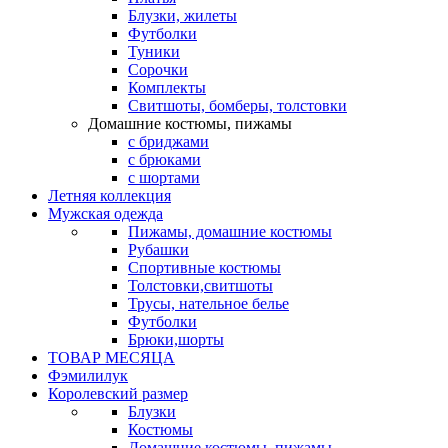
Блузки, жилеты
Футболки
Туники
Сорочки
Комплекты
Свитшоты, бомберы, толстовки
Домашние костюмы, пижамы
с бриджами
с брюками
с шортами
Летняя коллекция
Мужская одежда
Пижамы, домашние костюмы
Рубашки
Спортивные костюмы
Толстовки,свитшоты
Трусы, нательное белье
Футболки
Брюки,шорты
ТОВАР МЕСЯЦА
Фэмилилук
Королевский размер
Блузки
Костюмы
Домашние костюмы, пижамы