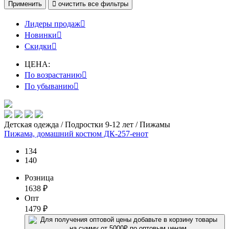
Применить

очистить
все фильтры
Лидеры продаж

Новинки

Скидки

ЦЕНА:
По возрастанию

По убыванию

Детская одежда / Подростки 9-12 лет / Пижамы
Пижама, домашний костюм ДК-257-енот
134
140
Розница
1638
₽
Опт
1479
₽