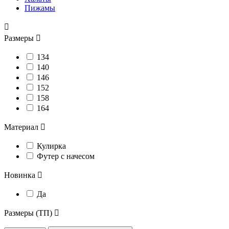
Пижамы

Размеры

134
140
146
152
158
164
Материал

Кулирка
Футер с начесом
Новинка

Да
Размеры (ТП)
