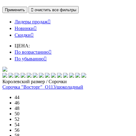
Применить

очистить
все фильтры
Лидеры продаж

Новинки

Скидки

ЦЕНА:
По возрастанию

По убыванию

Королевский размер / Сорочки
Сорочка "Восторг"_О113/шоколадный
44
46
48
50
52
54
56
58