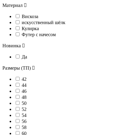
Материал

Вискоза
искусственный шёлк
Кулирка
Футер с начесом
Новинка

Да
Размеры (ТП)

42
44
46
48
50
52
54
56
58
60