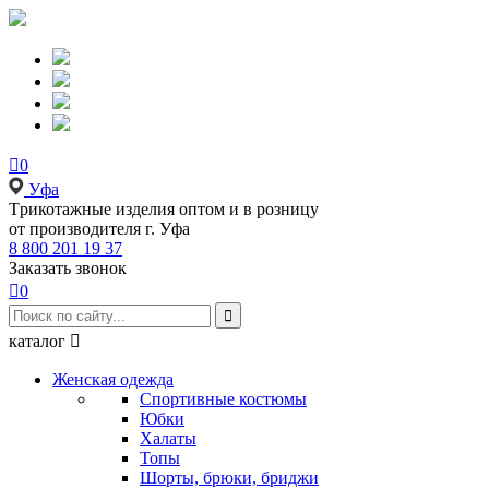

0
Уфа
Tрикотажные изделия оптом и в розницу
от производителя г. Уфа
8 800 201 19 37
Заказать звонок

0

каталог

Женская одежда
Спортивные костюмы
Юбки
Халаты
Топы
Шорты, брюки, бриджи