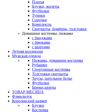
Платья
Блузки, жилеты
Футболки
Туники
Сорочки
Комплекты
Свитшоты, бомберы, толстовки
Домашние костюмы, пижамы
с бриджами
с брюками
с шортами
Летняя коллекция
Мужская одежда
Пижамы, домашние костюмы
Рубашки
Спортивные костюмы
Толстовки,свитшоты
Трусы, нательное белье
Футболки
Брюки,шорты
ТОВАР МЕСЯЦА
Фэмилилук
Королевский размер
Блузки
Костюмы