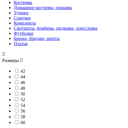
Костюмы
Домашние костюмы, пижамы
Туники
Сорочки
Комплекты
Свитшоты, бомберы, пиджаки, лонгсливы
Футболки
Брюки, бриджи, шорты
Платья

Размеры

42
44
46
48
50
52
54
56
58
60