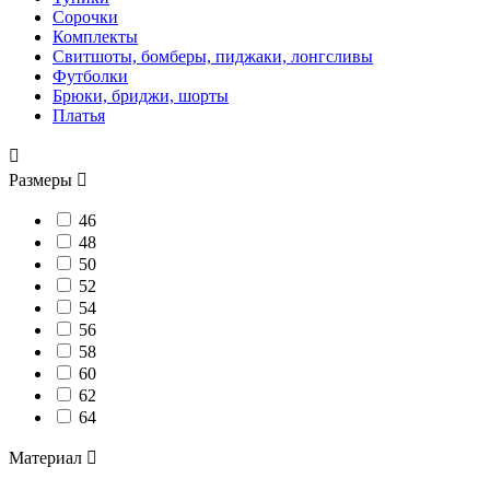
Сорочки
Комплекты
Свитшоты, бомберы, пиджаки, лонгсливы
Футболки
Брюки, бриджи, шорты
Платья

Размеры

46
48
50
52
54
56
58
60
62
64
Материал
