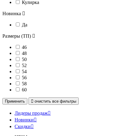
Кулирка
Новинка

Да
Размеры (ТП)

46
48
50
52
54
56
58
60
Применить

очистить
все фильтры
Лидеры продаж

Новинки

Скидки
