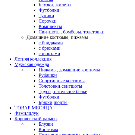
Блузки, жилеты
Футболки
Туники
Сорочки
Комплекты
Свитшоты, бомберы, толстовки
Домашние костюмы, пижамы
с бриджами
с брюками
с шортами
Летняя коллекция
Мужская одежда
Пижамы, домашние костюмы
Рубашки
Спортивные костюмы
Толстовки,свитшоты
Трусы, нательное белье
Футболки
Брюки,шорты
ТОВАР МЕСЯЦА
Фэмилилук
Королевский размер
Блузки
Костюмы
Домашние костюмы, пижамы