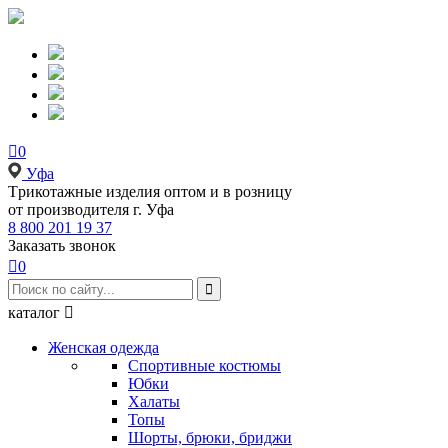

0
Уфа
Tрикотажные изделия оптом и в розницу
от производителя г. Уфа
8 800 201 19 37
Заказать звонок

0

каталог

Женская одежда
Спортивные костюмы
Юбки
Халаты
Топы
Шорты, брюки, бриджи