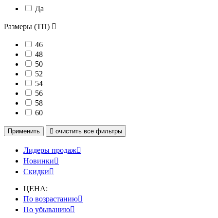
Да
Размеры (ТП)

46
48
50
52
54
56
58
60
Применить

очистить
все фильтры
Лидеры продаж

Новинки

Скидки

ЦЕНА:
По возрастанию

По убыванию
