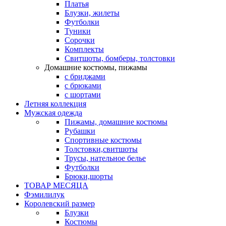
Платья
Блузки, жилеты
Футболки
Туники
Сорочки
Комплекты
Свитшоты, бомберы, толстовки
Домашние костюмы, пижамы
с бриджами
с брюками
с шортами
Летняя коллекция
Мужская одежда
Пижамы, домашние костюмы
Рубашки
Спортивные костюмы
Толстовки,свитшоты
Трусы, нательное белье
Футболки
Брюки,шорты
ТОВАР МЕСЯЦА
Фэмилилук
Королевский размер
Блузки
Костюмы