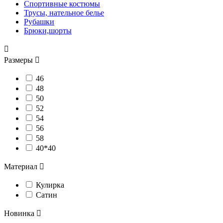
Спортивные костюмы
Трусы, нательное белье
Рубашки
Брюки,шорты

Размеры

46
48
50
52
54
56
58
40*40
Материал

Кулирка
Сатин
Новинка
