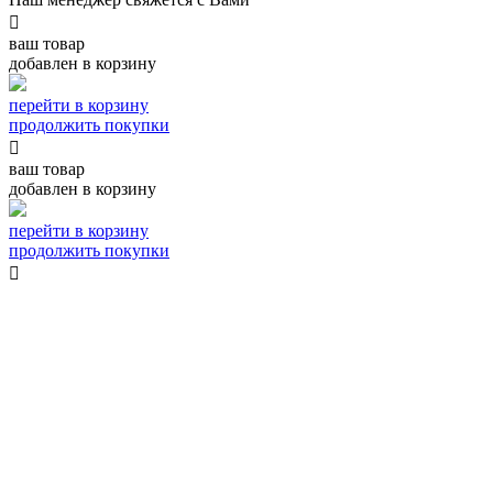

ваш товар
добавлен в корзину
перейти в корзину
продолжить покупки

ваш товар
добавлен в корзину
перейти в корзину
продолжить покупки

спасибо,
ваш заказ принят!
Наш менеджер свяжется с вами в ближайшее время
для уточнения условий доставки

спасибо,
ваш заказ принят!
Сейчас вы будете направлены для онлайн оплаты.