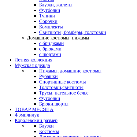
Блузки, жилеты
Футболки
Туники
Сорочки
Комплекты
Свитшоты, бомберы, толстовки
Домашние костюмы, пижамы
с бриджами
с брюками
с шортами
Летняя коллекция
Мужская одежда
Пижамы, домашние костюмы
Рубашки
Спортивные костюмы
Толстовки,свитшоты
Трусы, нательное белье
Футболки
Брюки,шорты
ТОВАР МЕСЯЦА
Фэмилилук
Королевский размер
Блузки
Костюмы
Домашние костюмы, пижамы