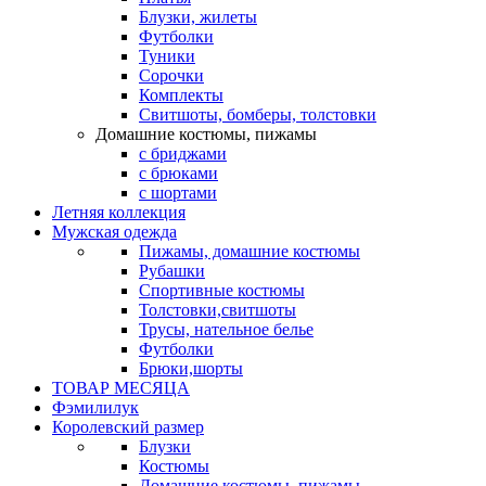
Блузки, жилеты
Футболки
Туники
Сорочки
Комплекты
Свитшоты, бомберы, толстовки
Домашние костюмы, пижамы
с бриджами
с брюками
с шортами
Летняя коллекция
Мужская одежда
Пижамы, домашние костюмы
Рубашки
Спортивные костюмы
Толстовки,свитшоты
Трусы, нательное белье
Футболки
Брюки,шорты
ТОВАР МЕСЯЦА
Фэмилилук
Королевский размер
Блузки
Костюмы
Домашние костюмы, пижамы