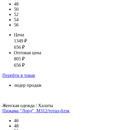
48
50
52
54
56
Цена
1349
₽
656
₽
Оптовая цена
805
₽
656
₽
Перейти
в товар
лидер продаж
Женская одежда / Халаты
Пижама "Лорд"_М312/тотал-блэк
46
48