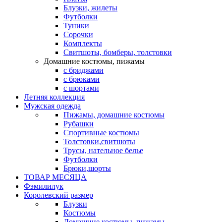
Блузки, жилеты
Футболки
Туники
Сорочки
Комплекты
Свитшоты, бомберы, толстовки
Домашние костюмы, пижамы
с бриджами
с брюками
с шортами
Летняя коллекция
Мужская одежда
Пижамы, домашние костюмы
Рубашки
Спортивные костюмы
Толстовки,свитшоты
Трусы, нательное белье
Футболки
Брюки,шорты
ТОВАР МЕСЯЦА
Фэмилилук
Королевский размер
Блузки
Костюмы
Домашние костюмы, пижамы