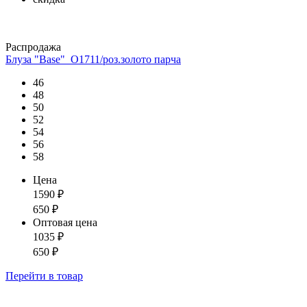
Распродажа
Блуза "Base"_О1711/роз.золото парча
46
48
50
52
54
56
58
Цена
1590
₽
650
₽
Оптовая цена
1035
₽
650
₽
Перейти
в товар