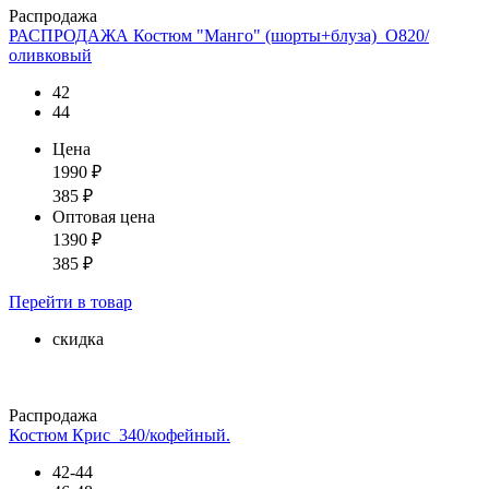
Распродажа
РАСПРОДАЖА Костюм "Манго" (шорты+блуза)_О820/
оливковый
42
44
Цена
1990
₽
385
₽
Оптовая цена
1390
₽
385
₽
Перейти
в товар
скидка
Распродажа
Костюм Крис_340/кофейный.
42-44